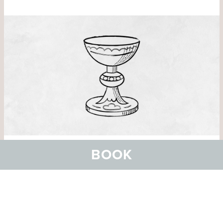
Alle Mitarbeitenden bringen ihre besonderen Fähigkeiten
BOOK
und Talente ein. Wir gestalten Arbeit bereichernd, alle
können dazulernen und profitieren. In unserer
Hotelfamilie hat jede/r Entwicklungsmöglichkeiten.