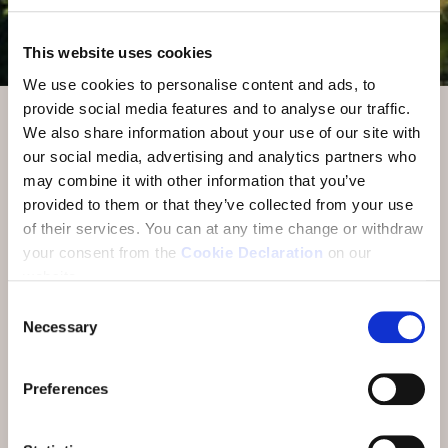
This website uses cookies
We use cookies to personalise content and ads, to
provide social media features and to analyse our traffic.
We also share information about your use of our site with
BELVEDERE HOTEL FAMILIE - VACANZAS PUR
our social media, advertising and analytics partners who
may combine it with other information that you’ve
Unsere Ziele und Werte
provided to them or that they’ve collected from your use
of their services.
You can at any time change or withdraw
Wir sind eines der führenden innovativen und
your consent from the
Cookie Declaration
on our
finanziell kerngesunden Hotel-Resorts in den
website.
Schweizer Bergen im Familienbesitz. Mit unserer
Consent
Hotelfamilie kreieren wir bleibende
Necessary
Selection
Ferienerlebnisse im einzigartigen Engadin. Dafür
sind wir jeden Tag professionelle und engagierte
Gastgeber/innen.
Preferences
Engadiner Sgraffitos, wie man sie im Dorf auf