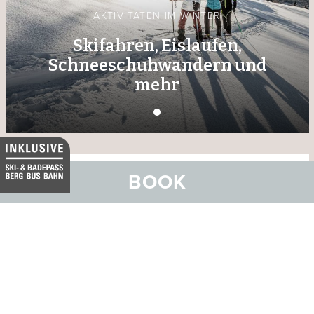
AKTIVITÄTEN IM WINTER
Skifahren, Eislaufen,
Schneeschuhwandern und
mehr
BOOK
WELLNESS IN UNSEREN HOTELS
Orte totaler Entspannung
In der BELVEDERE HOTEL FAMILIE
erwartet Sie ein umfangreiches
Wellness-Angebot. Geniessen Sie