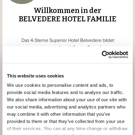
Willkommen in der
BELVEDERE HOTEL FAMILIE
Das 4-Sterne Superior Hotel Belvedere bildet
zusammen mit dem 4-Sterne Engadiner
Boutique-Hotel GuardaVal, dem 3-Sterne
Superior Badehotel Belvair und dem
thailändischen Restaurant Nam Thai, das Resort
This website uses cookies
BELVEDERE HOTEL FAMILIE in Scuol. Alle
Häuser sind untereinander und mit dem
We use cookies to personalise content and ads, to
Engadin Bad Scuol verbunden. Zur Familie
provide social media features and to analyse our traffic.
hinzu gehört auch unser 4-Sterne
We also share information about your use of our site with
Businesshotel Münchwilen im Thurgau.
our social media, advertising and analytics partners who
may combine it with other information that you’ve
provided to them or that they’ve collected from your use
of their services.
You can at any time change or withdraw
UNSERE HOTELS