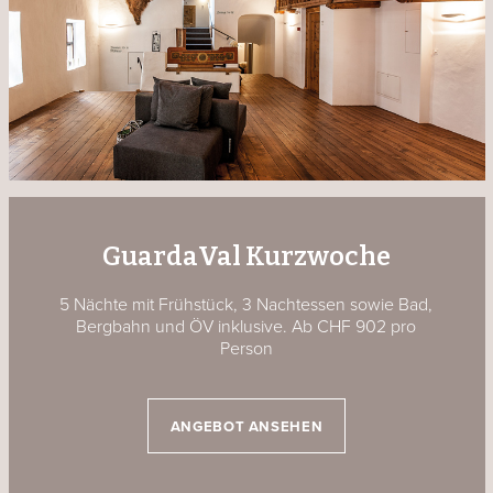
GuardaVal Kurzwoche
5 Nächte
mit Frühstück, 3 Nachtessen sowie Bad,
Bergbahn und ÖV inklusive. Ab CHF 902 pro
Person
ANGEBOT ANSEHEN