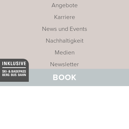
Angebote
Karriere
News und Events
Nachhaltigkeit
Medien
Newsletter
BOOK
Leitbild
Adresse:
BELVEDERE HOTEL
FAMILIE