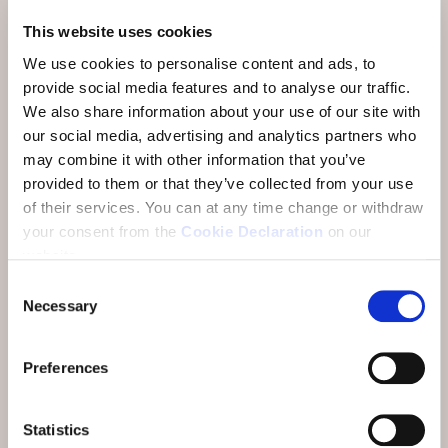
This website uses cookies
Und zusätzlich inklusive:
We use cookies to personalise content and ads, to
provide social media features and to analyse our traffic.
Engadin Bad Scuol
, täglich unbeschränkte
We also share information about your use of our site with
Eintritte auch am An- und Abreisetag
our social media, advertising and analytics partners who
may combine it with other information that you’ve
PostAuto
, sämtliche Linien zwischen Brail
provided to them or that they’ve collected from your use
und Martina (exkl. S-charl und Bike-
of their services.
You can at any time change or withdraw
Transport)
your consent from the
Cookie Declaration
on our
Rhätische Bahn
bis nach Zernez
website.
Consent
Bergbahn Motta Naluns
(23.5. – 1.11.26)
Necessary
Selection
ORIGYM Fitness
, Teilnahme an Open Gyms
und 2 Kurse nach Wahl pro Aufenthalt
Preferences
Gästekarte
für kostenlose oder vergünstigte
Teilnahme an
Ferientipps
Statistics