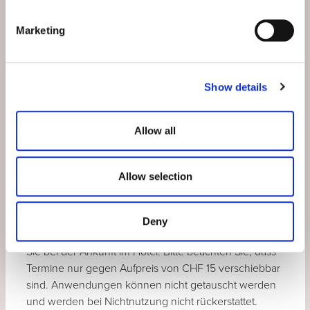
Im Winter:
Skipass
für das Skigebiet Motta
Naluns oder für die Winterwanderwege
Marketing
Fragen Sie nach den vergünstigten Vereinaverlad-
Tickets.
Show details
Der «ab Preis» ist in der Kategorie Doppelzimmer
«moderna» in der günstigsten Periode gerechnet.
Allow all
Andere Kategorien, Saisonzeiten und Wochenenden
mit Aufpreis.
Allow selection
*Gerne reservieren wir Ihnen die
Wellnessanwendungen nach freier Verfügbarkeit
Deny
zwischen 10.00 und 16.00 Uhr. Die Termine erhalten
Sie bei der Ankunft im Hotel. Bitte beachten Sie, dass
Termine nur gegen Aufpreis von CHF 15 verschiebbar
sind. Anwendungen können nicht getauscht werden
und werden bei Nichtnutzung nicht rückerstattet.