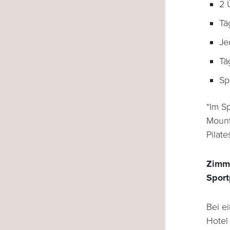
2 
Tä
Je
Tä
Sp
*Im S
Mount
Pilat
Zimm
Spor
Bei e
Hotel