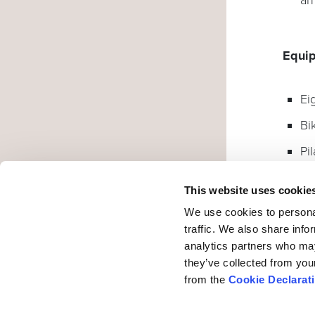
a
Equi
Ei
Bi
Pi
Ve
This website uses cookie
We use cookies to personal
traffic. We also share info
Anme
analytics partners who may
they’ve collected from you
Per E
from the
Cookie Declarat
aalfr
Weite