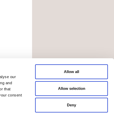
Allow all
alyse our
ing and
Allow selection
r that
your consent
Deny