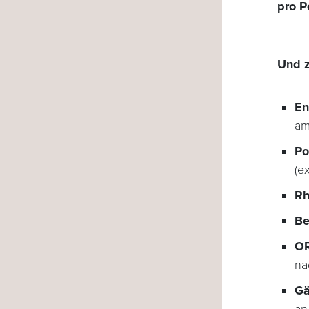
pro P
Und z
En
am
Po
(e
Rh
Be
OR
na
Gä