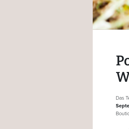
P
W
Das T
Sept
Bouti