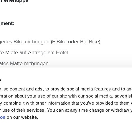
n
Ferientipps
pment:
genes Bike mitbringen (E-Bike oder Bio-Bike)
ke Miete auf Anfrage am Hotel
lates Matte mitbringen
rsicherung ist Sache der Teilnehmenden
s
ise content and ads, to provide social media features and to an
rmation about your use of our site with our social media, advertis
ldung:
 combine it with other information that you’ve provided to them o
r use of their services.
You can at any time change or withdraw 
-Mail mit dem Stichwort «Polysport Weekend» an
ion
on our website.
edaebi@gmail.com
oder
Whatsapp an 079 477 73 25
.
re Infos über unser Leiterteam.