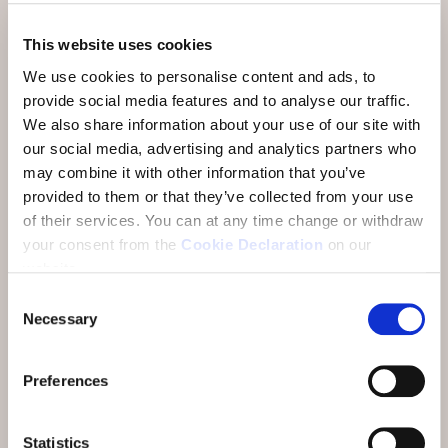
20 Verwöhnminuten im SPA Vita Nova:
This website uses cookies
Engadiner Kräuterbad*
We use cookies to personalise content and ads, to
provide social media features and to analyse our traffic.
Zusätzlich buchbar:
Weiteres Nachtessen CHF 79 pro
We also share information about your use of our site with
Person – auf Voranmeldung
our social media, advertising and analytics partners who
may combine it with other information that you’ve
Und zusätzlich inklusive:
provided to them or that they’ve collected from your use
of their services.
You can at any time change or withdraw
your consent from the
Cookie Declaration
on our
Engadin Bad Scuol
, täglich unbeschränkte
website.
Eintritte auch am An- und Abreisetag
Consent
PostAuto
, sämtliche Linien zwischen Brail
Necessary
Selection
und Martina (exkl. S-charl und Bike-
Transport)
Preferences
Rhätische Bahn
bis nach Zernez (exkl. Bike-
Transport)
Statistics